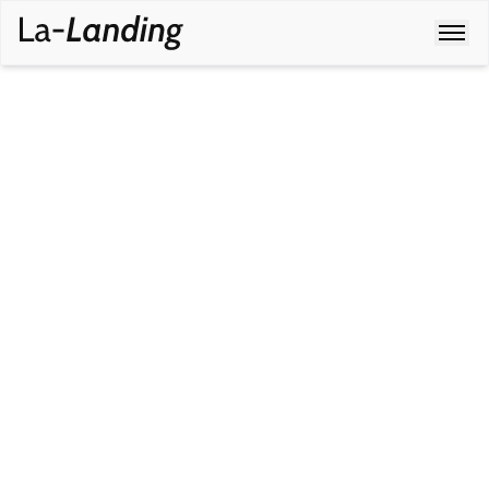
Guidés par la conviction que la santé bucco-dentaire
repose sur
une bonne hygiène
et la prévention quotidienne,
ils unissent leurs
expertises
pour élaborer des dentifrices
adaptés pour toute la famille, alliant formules
ultra-saines et
efficacité
.